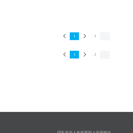
1
..1
1
..1
隱私政策
免責聲明
使用條款
|
|